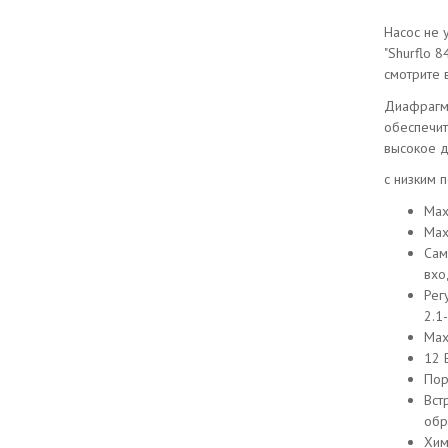
Насос не 
"Shurflo 8
смотрите 
Диафрагм
обеспечи
высокое д
с низким 
Мах
Мах
Сам
вхо
Рег
2.1
Мах
12 
Пор
Вст
обр
Хим