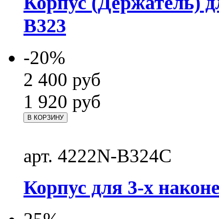
Корпус (Держатель) д
B323
-20%
2 400
руб
1 920
руб
В КОРЗИНУ
арт. 4222N-B324C
Корпус для 3-х након