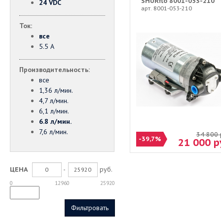
SHURflo 8001-053-210
24 VDC
арт. 8001-053-210
Ток:
все
5.5 А
Производительность:
все
1,36 л/мин.
4,7 л/мин.
6,1 л/мин.
6.8 л/мин.
7,6 л/мин.
34 800
-39,7%
21 000
р
-
руб.
ЦЕНА
0
12960
25920