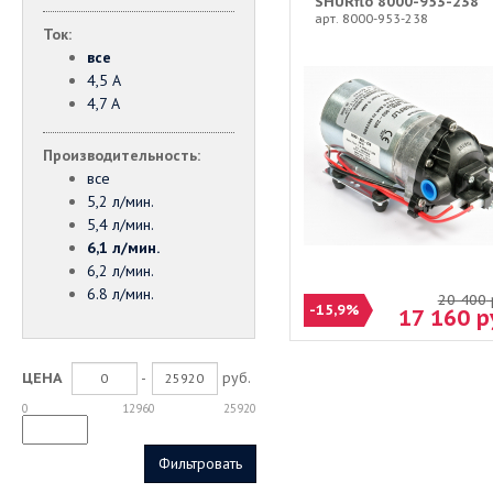
SHURflo 8000-953-238
арт. 8000-953-238
Ток:
все
4,5 А
4,7 А
Производительность:
все
5,2 л/мин.
5,4 л/мин.
6,1 л/мин.
6,2 л/мин.
6.8 л/мин.
20 400
-15,9%
17 160
р
-
руб.
ЦЕНА
0
12960
25920