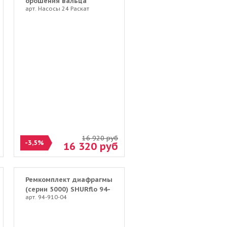
орошения вальца
арт. Насосы 24 Раскат
дорожного катка Раскат
16 920
руб
-3,5%
16 320
руб
Ремкомплект диафрагмы
(серии 5000) SHURflo 94-
арт. 94-910-04
910-04