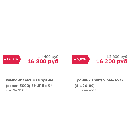
14 400
руб
15 600
руб
--16,7%
--3,8%
16 800
руб
16 200
руб
Ремкомплект мембраны
Тройник shurflo 244-4522
(серии 5000) SHURflo 94-
(8-126-00)
арт. 94-910-05
арт. 244-4522
910-05