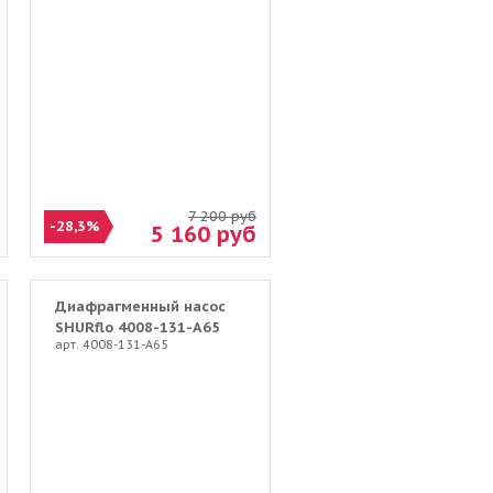
7 200
руб
-28,3%
5 160
руб
Диафрагменный насос
SHURflo 4008-131-A65
арт. 4008-131-A65