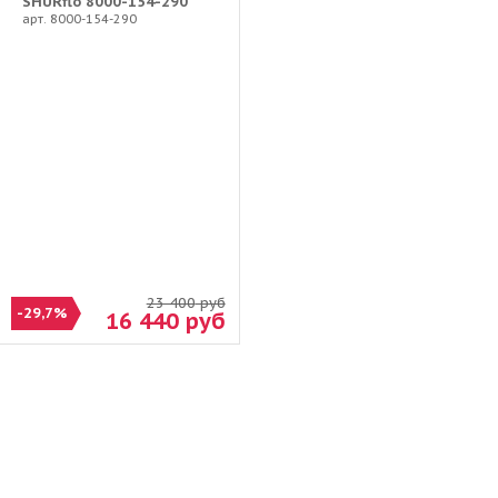
SHURflo 8000-154-290
арт. 8000-154-290
23 400
руб
-29,7%
16 440
руб