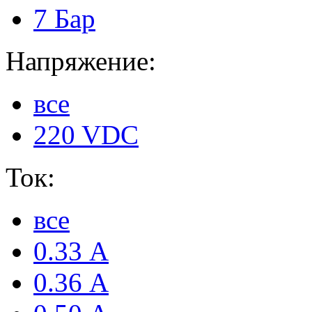
7 Бар
Напряжение:
все
220 VDC
Ток:
все
0.33 А
0.36 А