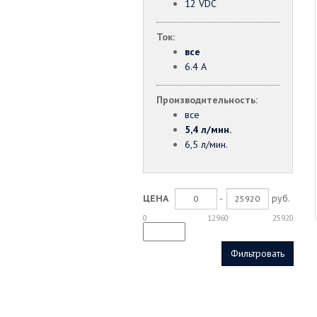
12 VDC
Ток:
все
6.4 А
Производительность:
все
5,4 л/мин.
6,5 л/мин.
-
руб.
ЦЕНА
0
12960
25920