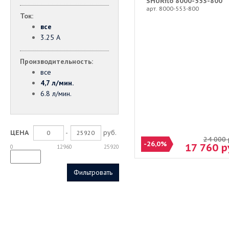
SHURflo 8000-553-800
арт. 8000-553-800
Ток:
все
3.25 А
Производительность:
все
4,7 л/мин.
6.8 л/мин.
-
руб.
ЦЕНА
24 000
-26,0%
17 760
р
0
12960
25920