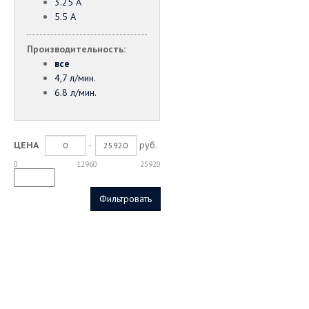
3.25 А
5.5 А
Производительность:
все
4,7 л/мин.
6.8 л/мин.
-
руб.
ЦЕНА
0
12960
25920