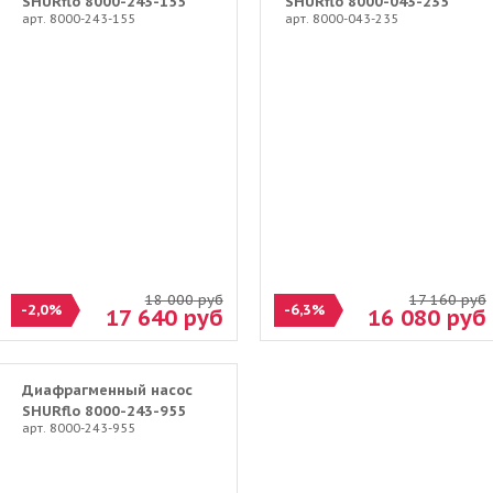
SHURflo 8000-243-155
SHURflo 8000-043-235
арт. 8000-243-155
арт. 8000-043-235
18 000
руб
17 160
руб
-2,0%
-6,3%
17 640
руб
16 080
руб
Диафрагменный насос
SHURflo 8000-243-955
арт. 8000-243-955