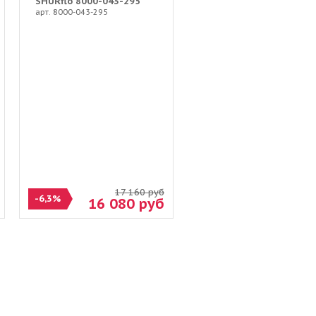
SHURflo 8000-043-295
арт. 8000-043-295
17 160
руб
-6,3%
16 080
руб