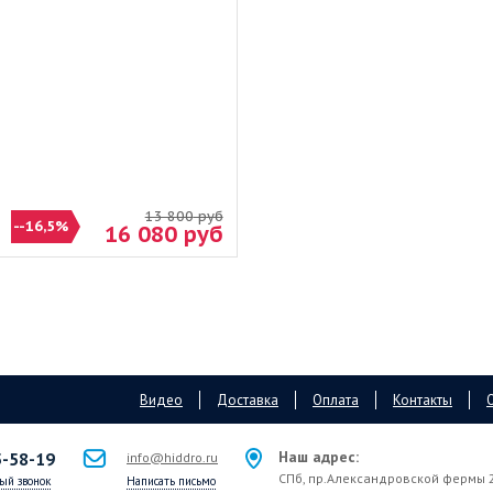
13 800
руб
--16,5%
16 080
руб
Видео
Доставка
Оплата
Контакты
Наш адрес:
-58-19
info@hiddro.ru
СПб, пр.Александровской фермы 2
ый звонок
Написать письмо