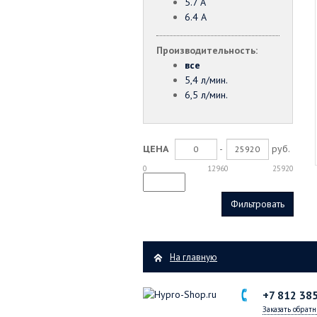
5.7 А
6.4 А
Производительность:
все
5,4 л/мин.
6,5 л/мин.
-
руб.
ЦЕНА
0
12960
25920
На главную
+7 812
385
Заказать обратн