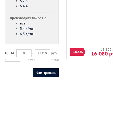
5.7 А
6.4 А
Производительность:
все
5,4 л/мин.
6,5 л/мин.
13 800
--16,5%
16 080
р
-
руб.
ЦЕНА
0
12960
25920